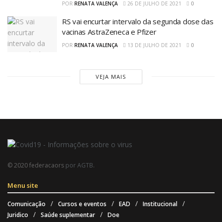
POR
RENATA VALENÇA
26 DE JULHO DE 2021
0
RS vai encurtar intervalo da segunda dose das
vacinas AstraZeneca e Pfizer
POR
RENATA VALENÇA
13 DE JULHO DE 2021
0
VEJA MAIS
© 2020 federacaors
por AGTB
.
Menu site
Comunicação
Cursos e eventos
EAD
Institucional
Juridico
Saúde suplementar
Doe