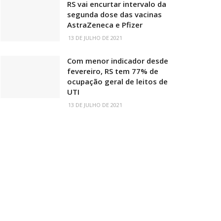
RS vai encurtar intervalo da
segunda dose das vacinas
AstraZeneca e Pfizer
13 DE JULHO DE 2021
Com menor indicador desde
fevereiro, RS tem 77% de
ocupação geral de leitos de
UTI
13 DE JULHO DE 2021