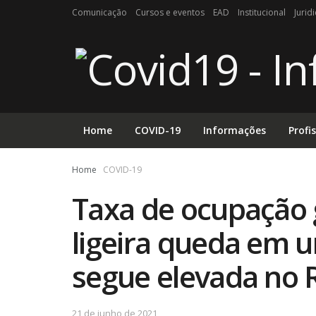
Comunicação
Cursos e eventos
EAD
Institucional
Jurid
Home
COVID-19
Informações
Profi
Home
COVID-19
Taxa de ocupação 
ligeira queda em
segue elevada no 
21 de junho de 2021