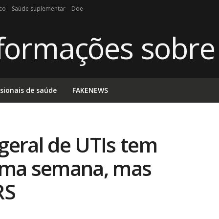
ico
Saúde suplementar
Doe
ssionais de saúde
FAKENEWS
geral de UTIs tem
 uma semana, mas
RS