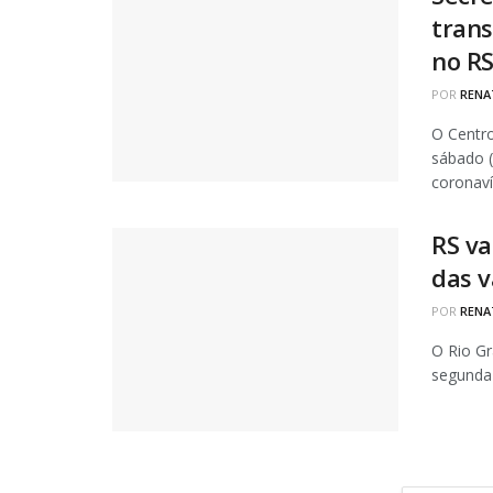
trans
no R
POR
RENA
O Centro
sábado (
coronavír
RS va
das v
POR
RENA
O Rio Gr
segunda 